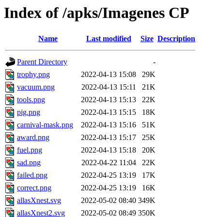
Index of /apks/Imagenes CP
Name
Last modified
Size
Description
Parent Directory
-
trophy.png
2022-04-13 15:08
29K
vacuum.png
2022-04-13 15:11
21K
tools.png
2022-04-13 15:13
22K
pig.png
2022-04-13 15:15
18K
carnival-mask.png
2022-04-13 15:16
51K
award.png
2022-04-13 15:17
25K
fuel.png
2022-04-13 15:18
20K
sad.png
2022-04-22 11:04
22K
failed.png
2022-04-25 13:19
17K
correct.png
2022-04-25 13:19
16K
allasXnest.svg
2022-05-02 08:40
349K
allasXnest2.svg
2022-05-02 08:49
350K